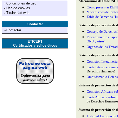
M
ecanismos de DENUNCIA 
Condiciones de uso
-
Cómo presentar DENUN
Uso de cookies
-
Mecanismos de Prote
Titularidad web
-
Tabla de Derechos Hu
Contactar
Sistema de protección de 
-
Contactar
Consejo de Derechos
Procedimientos Especi
ONU y otros)
ETICERT
Certificados y sellos éticos
Órganos de los Trata
Sistema de protección de 
Comisión Interameri
Corte Interamerican
Derechos Humanos)
Ombudsman o Defenso
Sistema de protección de 
Comisión Africana so
Corte Africana sobre
de Derechos Humanos
Sistema de protección de 
Tribunal Europeo de 