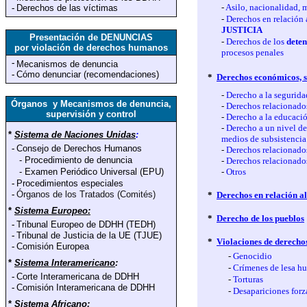
-
Asilo, nacionalidad, 
-
Derechos de las víctimas
-
Derechos en relación 
JUSTICIA
Presentación de DENUNCIAS
-
Derechos de los
deten
por violación de derechos humanos
procesos penales
-
Mecanismos de denuncia
-
Cómo denunciar (recomendaciones)
*
Derechos económicos, so
-
Derecho a la segurida
Órganos y Mecanismos de denuncia,
-
Derechos relacionados
supervisión y control
-
Derecho a la educaci
-
Derecho a un nivel de
*
Sistema de Naciones Unidas
:
medios de subsistencia
-
Consejo de Derechos Humanos
-
Derechos relacionados
-
Procedimiento de denuncia
-
Derechos relacionado
-
Examen Periódico Universal (EPU)
-
Otros
-
Procedimientos especiales
-
Órganos de los Tratados (Comités)
*
Derechos en relación a
*
Sistema Europeo:
*
Derecho de los pueblos
-
Tribunal Europeo de DDHH (TEDH)
-
Tribunal de Justicia de la UE (TJUE)
*
Violaciones de derech
-
Comisión Europea
-
Genocidio
*
Sistema Interamericano
:
-
Crímenes de lesa h
-
Corte Interamericana de DDHH
-
Torturas
-
Comisión Interamericana de DDHH
-
Desapariciones forz
*
Sistema Africano
: