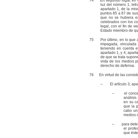
74
En segundo lugar, en cuan
luz del número 1, letr
apartado 1, de la mis
puntos 85 a 87 de sus
que no se hubiera es
celebrados con los con
legal, con el fin de v
Estado miembro de que 
75
Por último, en lo que atañ
impagada, vinculada 
teniendo en cuenta el
apartado 1, y 4, apart
de que se trata supone
vista de los medios p
derecho de defensa.
76
En virtud de las consider
– El artículo 3, apart
– el concepto
análisis
en su ca
que la p
cabo un
medios d
– para determi
el profe
que éste