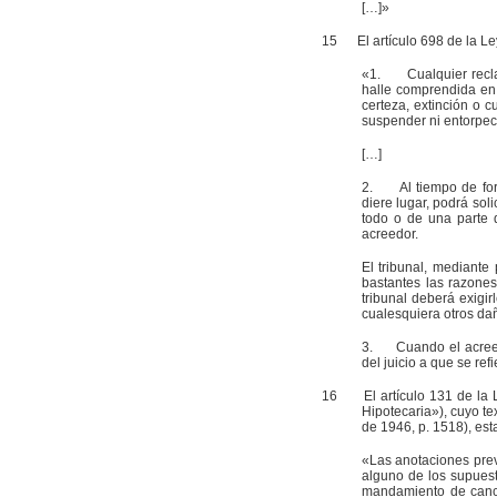
[…]»
15
El artículo 698 de la Ley
«1. Cualquier reclam
halle comprendida en l
certeza, extinción o c
suspender ni entorpece
[…]
2. Al tiempo de formu
diere lugar, podrá sol
todo o de una parte 
acreedor.
El tribunal, mediante
bastantes las razones 
tribunal deberá exigi
cualesquiera otros da
3. Cuando el acreedor
del juicio a que se ref
16
El artículo 131 de la Ley
Hipotecaria»), cuyo t
de 1946, p. 1518), est
«Las anotaciones prev
alguno de los supues
mandamiento de cance