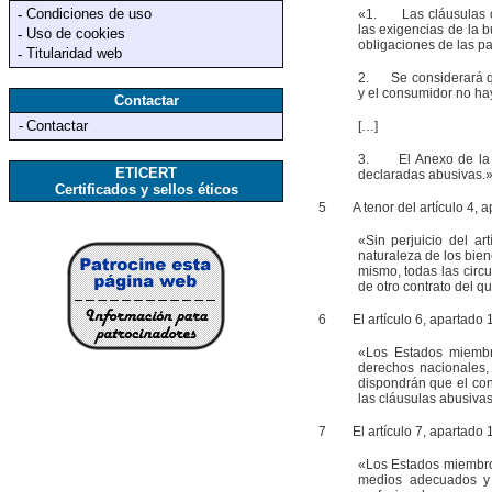
Condiciones de uso
-
«1. Las cláusulas co
las exigencias de la 
Uso de cookies
-
obligaciones de las pa
Titularidad web
-
2. Se considerará qu
y el consumidor no hay
Contactar
-
Contactar
[…]
3. El Anexo de la pr
ETICERT
declaradas abusivas.
Certificados y sellos éticos
5
A tenor del artículo 4, apa
«Sin perjuicio del ar
naturaleza de los bien
mismo, todas las circ
de otro contrato del 
6
El artículo 6, apartado 1, 
«Los Estados miembro
derechos nacionales,
dispondrán que el cont
las cláusulas abusivas
7
El artículo 7, apartado 1, 
«Los Estados miembros
medios adecuados y 