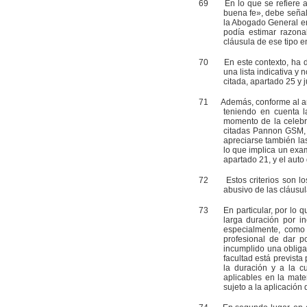
69
En lo que se refiere a l
buena fe», debe señal
la Abogado General en 
podía estimar razona
cláusula de ese tipo e
70
En este contexto, ha de r
una lista indicativa y
citada, apartado 25 y j
71
Además, conforme al artícu
teniendo en cuenta l
momento de la celebr
citadas Pannon GSM, a
apreciarse también la
lo que implica un exa
apartado 21, y el auto
72
Estos criterios son los 
abusivo de las cláusul
73
En particular, por lo que 
larga duración por i
especialmente, como 
profesional de dar p
incumplido una obligac
facultad está prevista
la duración y a la c
aplicables en la mat
sujeto a la aplicación