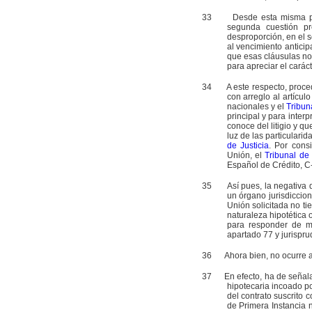
33
Desde esta misma perspe
segunda cuestión pr
desproporción, en el s
al vencimiento anticip
que esas cláusulas no 
para apreciar el caráct
34
A este respecto, procede
con arreglo al artícu
nacionales y el
Tribun
principal y para inter
conoce del litigio y q
luz de las particulari
de Justicia
. Por cons
Unión, el
Tribunal de 
Español de Crédito, C‑
35
Así pues, la negativa 
un órgano jurisdiccion
Unión solicitada no ti
naturaleza hipotética
para responder de ma
apartado 77 y jurispru
36
Ahora bien, no ocurre as
37
En efecto, ha de señalars
hipotecaria incoado po
del contrato suscrito 
de Primera Instancia n