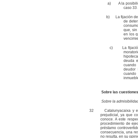
a) A la posibilidad 
caso 33 
b) La fijación de un
de deter
consumo
que, sin
en los q
vencimie
c) La fijación de m
moratori
hipoteca
deuda e
cuando 
deudor 
cuando e
inmuebl
Sobre las cuestiones
Sobre la admisibilida
32
Catalunyacaixa y el Re
prejudicial, ya que co
conoce. A este respe
procedimiento de ejec
préstamo controvertid
consecuencia, una res
no resulta, en su opini