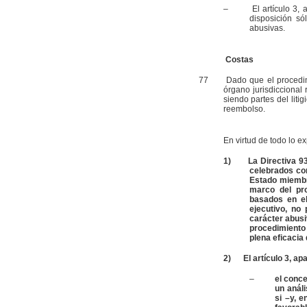
– El artículo 3, apa
disposición só
abusivas.
Costas
77
Dado que el procedimiento
órgano jurisdiccional
siendo partes del liti
reembolso.
En virtud de todo lo e
1)
La Directiva 9
celebrados co
Estado miembro
marco del pro
basados en el
ejecutivo, no
carácter abusi
procedimiento 
plena eficacia 
2)
El artículo 3, ap
–
el conc
un análi
si –y, 