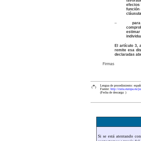
favorab
efectos 
función
cláusul
–
para
comprob
estimar
individu
El artículo 3,
remite esa dis
declaradas ab
Firmas
*
Lengua de procedimiento: españ
(
)
Fuente:
http://curia.europa.e
(Fecha de descarga: )
Si se está atentando co