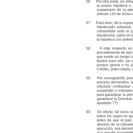
56
Por otra parte, en virtud
la propia hipoteca o
suspensión de la eje
artículo 133 de dicha 
57
Pues bien, de lo expuesto
hipotecado adquiere 
consumidor ante el j
hipotecaria, salvo en
la hipoteca con anteri
58
A este respecto, es pre
procedimiento de ejecu
que existe un riesgo 
fijados para ello, ya
porque ignora o no p
Crédito, antes citada, 
59
Por consiguiente, proced
proceso declarativo,
cláusula contractual
suspender o entorpece
para garantizar la ple
garantizar la Directiv
apartado 77).
60
En efecto, tal como seña
todos los casos en qu
antes de que el juez
abusivo de la cláusul
ejecución, esa decisi
que resulta incomple