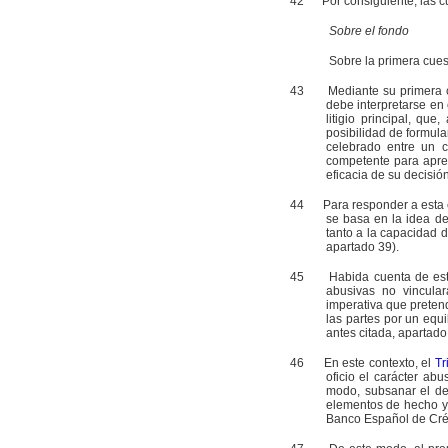
42
Por consiguiente, las cue
Sobre el fondo
Sobre la primera cuest
43
Mediante su primera cuest
debe interpretarse en
litigio principal, qu
posibilidad de formul
celebrado entre un c
competente para aprec
eficacia de su decisión
44
Para responder a esta cue
se basa en la idea de 
tanto a la capacidad 
apartado 39).
45
Habida cuenta de esta sit
abusivas no vincular
imperativa que pretend
las partes por un equ
antes citada, apartado
46
En este contexto, el
Tr
oficio el carácter abu
modo, subsanar el des
elementos de hecho y
Banco Español de Créd