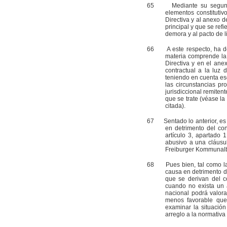
65
Mediante su segunda cu
elementos constitutiv
Directiva y al anexo de
principal y que se refi
demora y al pacto de l
66
A este respecto, ha de s
materia comprende la 
Directiva y en el ane
contractual a la luz
teniendo en cuenta eso
las circunstancias pr
jurisdiccional remiten
que se trate (véase la
citada).
67
Sentado lo anterior, es pr
en detrimento del con
artículo 3, apartado 
abusivo a una cláusu
Freiburger Kommunalba
68
Pues bien, tal como la A
causa en detrimento d
que se derivan del c
cuando no exista un 
nacional podrá valora
menos favorable que 
examinar la situació
arreglo a la normativa