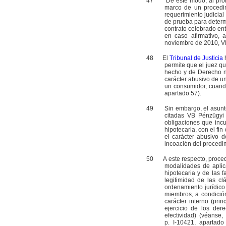
47
De este modo, al pronunc
marco de un procedim
requerimiento judicial
de prueba para determi
contrato celebrado ent
en caso afirmativo, 
noviembre de 2010, VB
48
El
Tribunal de Justicia
h
permite que el juez 
hecho y de Derecho ne
carácter abusivo de u
un consumidor, cuando
apartado 57).
49
Sin embargo, el asunto ob
citadas VB Pénzügyi 
obligaciones que inc
hipotecaria, con el fin
el carácter abusivo d
incoación del procedim
50
A este respecto, procede 
modalidades de aplic
hipotecaria y de las 
legitimidad de las cl
ordenamiento jurídico
miembros, a condició
carácter interno (pri
ejercicio de los der
efectividad) (véanse
p. I‑10421, apartad