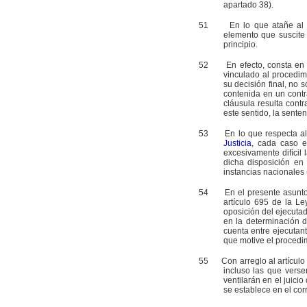
apartado 38).
51
En lo que atañe al pri
elemento que suscite 
principio.
52
En efecto, consta en au
vinculado al procedim
su decisión final, no 
contenida en un cont
cláusula resulta cont
este sentido, la sente
53
En lo que respecta al pr
Justicia
, cada caso e
excesivamente difícil
dicha disposición en 
instancias nacionales 
54
En el presente asunto, 
artículo 695 de la Le
oposición del ejecutad
en la determinación d
cuenta entre ejecutant
que motive el procedi
55
Con arreglo al artículo 6
incluso las que verse
ventilarán en el juici
se establece en el cor