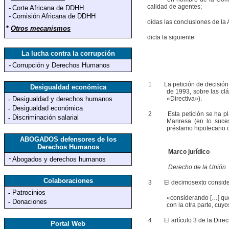
calidad de agentes;
-
Corte Africana de DDHH
-
Comisión Africana de DDHH
oídas las conclusiones de la
*
Otros mecanismos
dicta la siguiente
La lucha contra la corrupción
-
Corrupción y Derechos Humanos
1
La petición de decisión pre
Desigualdad económica
de 1993, sobre las cl
Desigualdad y derechos humanos
«Directiva»).
-
Desigualdad económica
-
2
Esta petición se ha plante
Discriminación salarial
-
Manresa (en lo suces
préstamo hipotecario c
ABOGADOS defensores de los
Derechos Humanos
Marco jurídico
-
Abogados y derechos humanos
Derecho de la Unión
Colaboraciones
3
El decimosexto considerand
Patrocinios
-
«considerando […] que
Donaciones
-
con la otra parte, cuy
4
El artículo 3 de la Direct
Portal Web