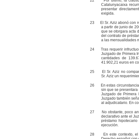
22
Por último, la cláusula 
Catalunyacaixa recur
presentar directamen
exigida.
23
El Sr. Aziz abonó con re
a partir de junio de 2
que se otorgara acta 
del contrato de prést
a las mensualidades no
24
Tras requerir infructuosa
Juzgado de Primera In
cantidades de 139.6
41.902,21 euros en co
25
El Sr. Aziz no compareci
Sr. Aziz un requerimie
26
En estas circunstancias, 
sin que se presentara 
Juzgado de Primera I
Juzgado también señal
al adjudicatario. En c
27
No obstante, poco antes
declarativo ante el Ju
préstamo hipotecario
ejecución.
28
En este contexto, el Ju
Derecho español con el