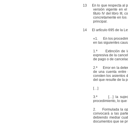
13
En lo que respecta al pro
versión vigente en el
título IV del libro II
concretamente en los a
principal.
14
El artículo 695 de la Ley 
«1. En los procedimie
en las siguientes caus
1.ª Extinción de la 
expresiva de la cancel
de pago o de cancelaci
2.ª Error en la deter
de una cuenta entre 
consten los asientos d
del que resulte de la 
[…]
3.ª […] la sujeción
procedimiento, lo que 
2. Formulada la oposi
convocará a las part
debiendo mediar cuatr
documentos que se pre