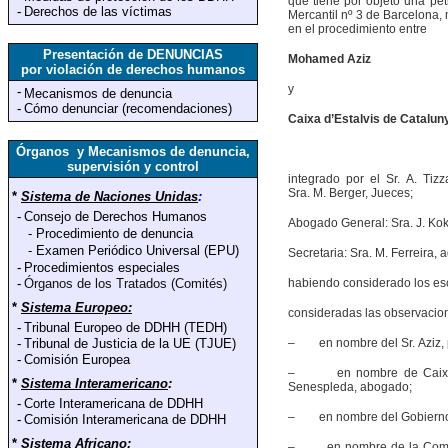
que tiene por objeto una pet
-
Derechos de las víctimas
Mercantil nº 3 de Barcelona, 
en el procedimiento entre
Presentación de DENUNCIAS
Mohamed Aziz
por violación de derechos humanos
y
-
Mecanismos de denuncia
-
Cómo denunciar (recomendaciones)
Caixa d’Estalvis de Catalun
Órganos y Mecanismos de denuncia,
supervisión y control
integrado por el Sr. A. Tizz
Sra. M. Berger, Jueces;
*
Sistema de Naciones Unidas
:
-
Consejo de Derechos Humanos
Abogado General: Sra. J. Kok
-
Procedimiento de denuncia
-
Examen Periódico Universal (EPU)
Secretaria: Sra. M. Ferreira, 
-
Procedimientos especiales
-
Órganos de los Tratados (Comités)
habiendo considerado los esc
*
Sistema Europeo:
consideradas las observacio
-
Tribunal Europeo de DDHH (TEDH)
-
Tribunal de Justicia de la UE (TJUE)
– en nombre del Sr. Aziz, p
-
Comisión Europea
– en nombre de Caixa d’Es
*
Sistema Interamericano
:
Senespleda, abogado;
-
Corte Interamericana de DDHH
– en nombre del Gobierno es
-
Comisión Interamericana de DDHH
*
Sistema Africano
:
– en nombre de la Comisión