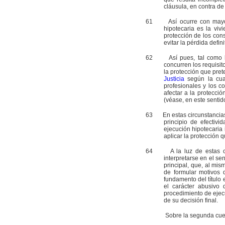
cláusula, en contra de 
61
Así ocurre con mayor raz
hipotecaria es la vi
protección de los con
evitar la pérdida defini
62
Así pues, tal como ha p
concurren los requisit
la protección que pret
Justicia
según la cual
profesionales y los 
afectar a la protecció
(véase, en este sentid
63
En estas circunstancias, p
principio de efectiv
ejecución hipotecaria
aplicar la protección q
64
A la luz de estas consi
interpretarse en el se
principal, que, al mi
de formular motivos 
fundamento del título 
el carácter abusivo 
procedimiento de ejec
de su decisión final.
Sobre la segunda cues