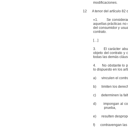
modificaciones.
12
A tenor del artículo 82 d
«1. Se considerarán 
aquellas prácticas no
del consumidor y usuar
contrato.
[…]
3. El carácter abusi
objeto del contrato y
todas las demás cláusu
4. No obstante lo pre
lo dispuesto en los art
a) vinculen el contra
b) limiten los derech
c) determinen la falta
d) impongan al consu
prueba,
e) resulten despropor
f) contravengan las r