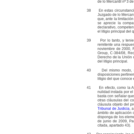
de lo Mercantil nº 3 d
38
En estas circunstancias
Juzgado de lo Mercant
que, ante la limitació
se aprecie la compat
declarativo, competent
el litigio principal d
39
Por lo tanto, y tenien
remitente una respuest
noviembre de 2000, R
Group, C‑384/08, Rec.
Derecho de la Unión qu
del litigio principal.
40
Del mismo modo, no cab
disposiciones pertinen
litigio del que conoce
41
En efecto, como la Abo
nulidad instada por el 
basta con señalar que,
otras cláusulas del c
cláusula objeto del pre
Tribunal de Justicia
, 
ámbito de aplicación 
disponga de los eleme
de junio de 2009, Pa
citada, apartado 43).