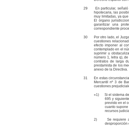
29
En particular, señaló qu
hipotecaria, las posi
muy limitadas, ya que
El órgano jurisdicci
garantizar una prot
correspondiente proce
30
Por otro lado, el Juzgado
cuestiones relacionad
efecto imponer al co
contemplado en el núme
suprimir u obstaculiz
número 1, letra q), de
contratos de larga d
prestamista de los me
anexo de la Directiva.
31
En estas circunstancias, 
Mercantil nº 3 de Ba
cuestiones prejudicial
«1) Si el sistema de e
695 y siguiente
previsto en el 
cuanto supone 
recursos judici
2) Se requiere 
desproporción 