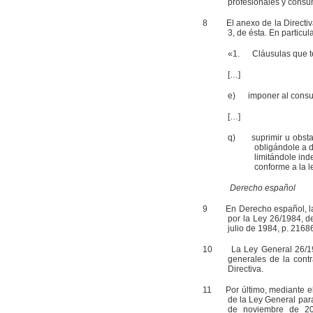
profesionales y consu
8
El anexo de la Directiva e
3, de ésta. En particu
«1. Cláusulas que ten
[…]
e) imponer al consum
[…]
q) suprimir u obstacu
obligándole a d
limitándole in
conforme a la l
Derecho español
9
En Derecho español, la pr
por la Ley 26/1984, d
julio de 1984, p. 21686
10
La Ley General 26/1984 
generales de la cont
Directiva.
11
Por último, mediante el R
de la Ley General par
de noviembre de 200