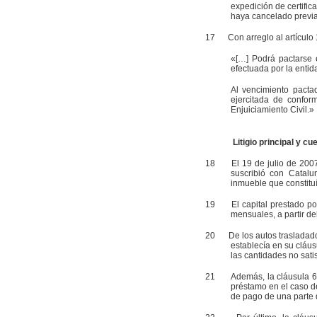
expedición de certific
haya cancelado previa
17
Con arreglo al artículo
«[…] Podrá pactarse e
efectuada por la entid
Al vencimiento pacta
ejercitada de confor
Enjuiciamiento Civil.»
Litigio principal y cu
18
El 19 de julio de 2007, 
suscribió con Catalu
inmueble que constituía
19
El capital prestado por 
mensuales, a partir de
20
De los autos trasladad
establecía en su cláu
las cantidades no sati
21
Además, la cláusula 
préstamo en el caso d
de pago de una parte d