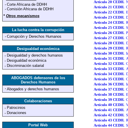
Articulo 20 CEDH.
N
-
Corte Africana de DDHH
Artículo 21 CEDH.
C
-
Comisión Africana de DDHH
Artículo 22 CEDH.
E
*
Otros mecanismos
Artículo 23 CEDH.
D
Articulo 24 CEDH.
R
Articulo 25 CEDH.
S
La lucha contra la corrupción
Artículo 26 CEDH.
P
-
Corrupción y Derechos Humanos
Articulo 27 CEDH.
C
Artículo 28 CEDH.
D
Artículo 29 CEDH.
R
Desigualdad económica
Artículo 30 CEDH.
I
Desigualdad y derechos humanos
-
Artículo 31 CEDH.
A
Desigualdad económica
-
Artículo 32 CEDH.
C
Discriminación salarial
-
Articulo 33 CEDH.
A
Artículo 34 CEDH.
D
ABOGADOS defensores de los
Artículo 35 CEDH.
C
Derechos Humanos
Articulo 36 CEDH.
I
-
Abogados y derechos humanos
Artículo 37 CEDH.
C
Articulo 38 CEDH.
E
Artículo 39 CEDH.
C
Colaboraciones
Artículo 40 CEDH.
V
Patrocinios
-
Artículo 41 CEDH.
A
Donaciones
-
Artículo 42 CEDH.
S
Artículo 43 CEDH.
R
Portal Web
Artículo 44 CEDH.
S