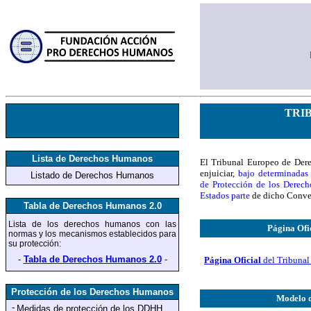
TRI
Lista de Derechos Humanos
El Tribunal Europeo de Dere
enjuiciar,
bajo determinadas 
Listado de Derechos Humanos
de Protección de los Derec
Estados parte
de dicho Conve
Tabla de Derechos Humanos 2.0
Lista de los derechos humanos
con las
Página Ofi
normas y los mecanismos establecidos para
su protección
:
-
Tabla de Derechos Humanos 2.0
-
Página Oficial
del Tribuna
Protección de los Derechos Humanos
Modelo 
-
Medidas de protección
de los DDHH