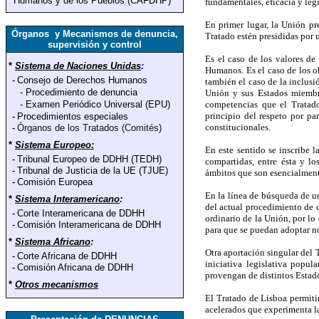
Humanos y de los Pueblos (CAFDHP)
fundamentales, eficacia y legi
En primer lugar, la Unión pr
Órganos y Mecanismos de denuncia,
Tratado estén presididas por u
supervisión y control
Es el caso de los valores de
*
Sistema de Naciones Unidas
:
Humanos. Es el caso de los o
-
Consejo de Derechos Humanos
también el caso de la inclusi
-
Procedimiento de denuncia
Unión y sus Estados miembro
-
Examen Periódico Universal (EPU)
competencias que el Tratado
principio del respeto por pa
-
Procedimientos especiales
constitucionales.
-
Órganos de los Tratados (Comités)
*
Sistema Europeo:
En este sentido se inscribe 
-
Tribunal Europeo de DDHH (TEDH)
compartidas, entre ésta y l
-
Tribunal de Justicia de la UE (TJUE)
ámbitos que son esencialment
-
Comisión Europea
En la línea de búsqueda de u
*
Sistema Interamericano
:
del actual procedimiento de c
-
Corte Interamericana de DDHH
ordinario de la Unión, por lo
-
Comisión Interamericana de DDHH
para que se puedan adoptar n
*
Sistema Africano
:
Otra aportación singular del 
-
Corte Africana de DDHH
iniciativa legislativa popu
-
Comisión Africana de DDHH
provengan de distintos Estad
*
Otros mecanismos
El Tratado de Lisboa permiti
acelerados que experimenta la