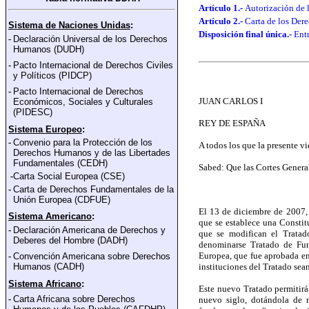
Artículo 1.-
Autorización de l
Artículo 2.-
Carta de los Der
Sistema de Naciones Unidas
:
Disposición final única.-
Entr
-
Declaración Universal de los Derechos
Humanos (DUDH)
-
Pacto Internacional de Derechos Civiles
y Polí
ticos (PIDCP)
-
Pacto Internacional de Derechos
JUAN CARLOS I
Económicos, Sociales y Culturales
(PIDESC)
REY DE ESPAÑA
Sistema Europeo
:
-
Convenio para la Protección de los
A todos los que la presente vi
Derechos Humanos y de las Libertades
Fundamentales
(CEDH)
Sabed: Que las Cortes Genera
-
Carta Social Europea (CSE)
-
Carta de Derechos Fundamentales de la
Unión Europea
(CDFUE)
El 13 de diciembre de 2007, t
Sistema Americano
:
que se establece una Constit
-
Declaración Americana de Derechos y
que se modifican el Trata
Deberes del Hombre (DADH)
denominarse Tratado de Fun
Europea, que fue aprobada en 
-
Convención Americana sobre Derechos
Humanos (CADH)
instituciones del Tratado sea
Sistema Africano
:
Este nuevo Tratado permitirá 
-
Carta Africana sobre Derechos
nuevo siglo, dotándola de m