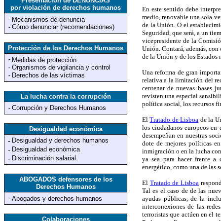
Presentación de DENUNCIAS
por violación de derechos humanos
En este sentido debe interpre
medio, renovable una sola vez
-
Mecanismos de denuncia
de la Unión. O el establecimi
-
Cómo denunciar (recomendaciones)
Seguridad, que será, a un tie
vicepresidente de la Comisió
Protección de los Derechos Humanos
Unión. Contará, además, con e
de la Unión y de los Estados
-
Medidas de protección
-
Organismos de vigilancia y control
Una reforma de gran importan
-
Derechos de las víctimas
relativa a la limitación del 
centenar de nuevas bases ju
revisten una especial sensibil
La lucha contra la corrupción
política social, los recursos f
-
Corrupción y Derechos Humanos
El
Tratado de Lisboa
de la Un
los ciudadanos europeos en e
Desigualdad económica
desempeñan en nuestras socie
Desigualdad y derechos humanos
-
dote de mejores políticas en
Desigualdad económica
-
inmigración o en la lucha con
Discriminación salarial
-
ya sea para hacer frente a c
energético, como una de las s
ABOGADOS defensores de los
El
Tratado de Lisboa
respond
Derechos Humanos
Tal es el caso de de las nuev
-
Abogados y derechos humanos
ayudas públicas, de la inclu
interconexiones de las rede
terroristas que actúen en el t
Colaboraciones