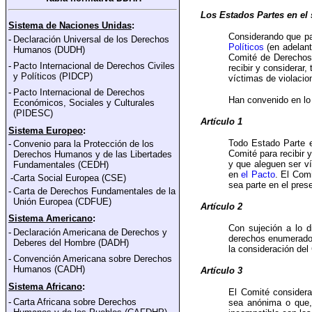
Los Estados Partes en el 
Sistema de Naciones Unidas
:
Considerando que par
-
Declaración Universal de los Derechos
Políticos
(en adelant
Humanos (DUDH)
Comité de Derechos
-
Pacto Internacional de Derechos Civiles
recibir y considerar
y Polí
ticos (PIDCP)
víctimas de violacio
-
Pacto Internacional de Derechos
Han convenido en lo 
Económicos, Sociales y Culturales
(PIDESC)
Artículo 1
Sistema Europeo
:
Todo Estado Parte
-
Convenio para la Protección de los
Comité para recibir 
Derechos Humanos y de las Libertades
y que aleguen ser v
Fundamentales
(CEDH)
en
el Pacto
. El Com
-
Carta Social Europea (CSE)
sea parte en el pres
-
Carta de Derechos Fundamentales de la
Unión Europea
(CDFUE)
Artículo 2
Sistema Americano
:
Con sujeción a lo 
-
Declaración Americana de Derechos y
derechos enumerad
Deberes del Hombre (DADH)
la consideración del
-
Convención Americana sobre Derechos
Humanos (CADH)
Artículo 3
Sistema Africano
:
El Comité considera
-
Carta Africana sobre Derechos
sea anónima o que, 