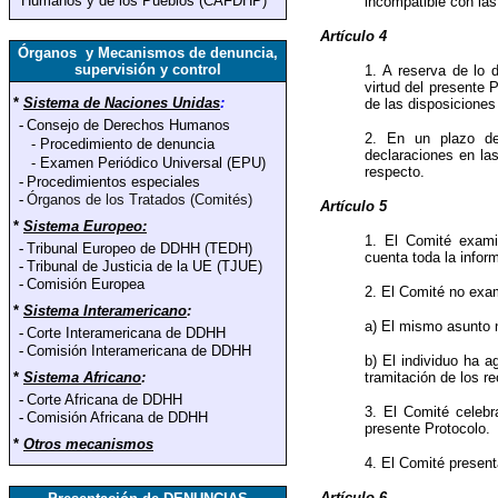
Humanos y de los Pueblos (CAFDHP)
incompatible con la
Artículo 4
Órganos y Mecanismos de denuncia,
supervisión y control
1. A reserva de lo 
virtud del presente 
*
Sistema de Naciones Unidas
:
de las disposicione
-
Consejo de Derechos Humanos
2. En un plazo de
-
Procedimiento de denuncia
declaraciones en la
-
Examen Periódico Universal (EPU)
respecto.
-
Procedimientos especiales
-
Órganos de los Tratados (Comités)
Artículo 5
*
Sistema Europeo:
1. El Comité exami
-
Tribunal Europeo de DDHH (TEDH)
cuenta toda la inform
-
Tribunal de Justicia de la UE (TJUE)
-
Comisión Europea
2. El Comité no exa
*
Sistema Interamericano
:
a) El mismo asunto n
-
Corte Interamericana de DDHH
-
Comisión Interamericana de DDHH
b) El individuo ha a
*
Sistema Africano
:
tramitación de los r
-
Corte Africana de DDHH
3. El Comité celebr
-
Comisión Africana de DDHH
presente Protocolo.
*
Otros mecanismos
4. El Comité present
Artículo 6