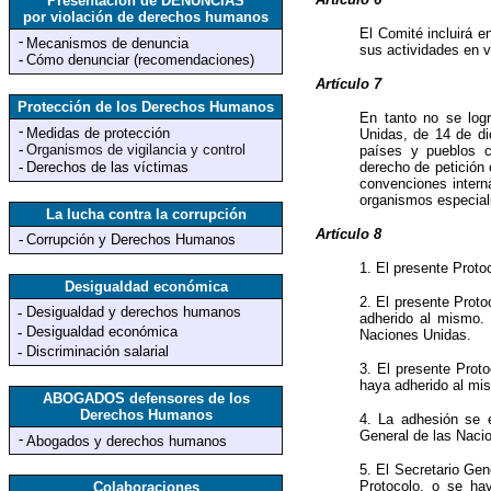
Presentación de DENUNCIAS
por violación de derechos humanos
El Comité incluirá e
-
Mecanismos de denuncia
sus actividades en v
-
Cómo denunciar (recomendaciones)
Artículo 7
Protección de los Derechos Humanos
En tanto no se log
-
Medidas de protección
Unidas, de 14 de di
-
Organismos de vigilancia y control
países y pueblos co
-
Derechos de las víctimas
derecho de petición
convenciones intern
organismos especial
La lucha contra la corrupción
Artículo 8
-
Corrupción y Derechos Humanos
1. El presente Proto
Desigualdad económica
2. El presente Proto
Desigualdad y derechos humanos
-
adherido al mismo. 
Desigualdad económica
-
Naciones Unidas.
Discriminación salarial
-
3. El presente Prot
haya adherido al mi
ABOGADOS defensores de los
Derechos Humanos
4. La adhesión se e
General de las Naci
-
Abogados y derechos humanos
5. El Secretario Ge
Protocolo, o se hay
Colaboraciones