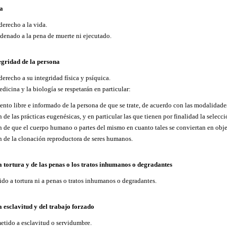
da
derecho a la vida.
ndenado a la pena de muerte ni ejecutado.
tegridad de la persona
derecho a su integridad física y psíquica.
edicina y la biología se respetarán en particular:
ento libre e informado de la persona de que se trate, de acuerdo con las modalidades
n de las prácticas eugenésicas, y en particular las que tienen por finalidad la selecci
ón de que el cuerpo humano o partes del mismo en cuanto tales se conviertan en obje
ón de la clonación reproductora de seres humanos.
la tortura y de las penas o los tratos inhumanos o degradantes
do a tortura ni a penas o tratos inhumanos o degradantes.
a esclavitud y del trabajo forzado
metido a esclavitud o servidumbre.