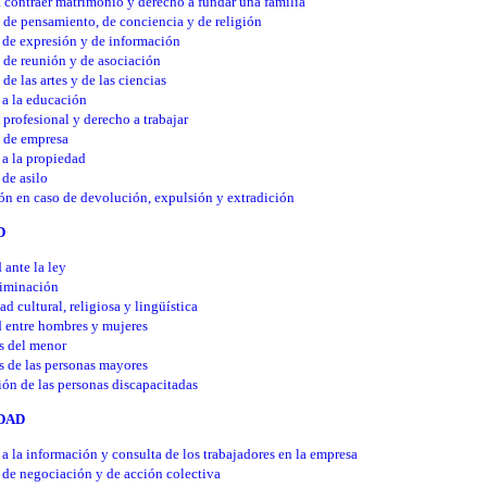
 contraer matrimonio y derecho a fundar una familia
 de pensamiento, de conciencia y de religión
 de expresión y de información
 de reunión y de asociación
de las artes y de las ciencias
a la educación
 profesional y derecho a trabajar
 de empresa
a la propiedad
de asilo
ón en caso de devolución, expulsión y extradición
D
 ante la ley
riminación
ad cultural, religiosa y lingüística
 entre hombres y mujeres
s del menor
 de las personas mayores
ión de las personas discapacitadas
IDAD
a la información y consulta de los trabajadores en la empresa
de negociación y de acción colectiva