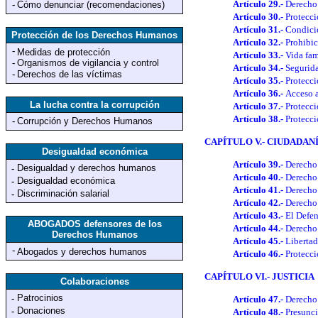
Artículo 29.-
Derecho 
-
Cómo denunciar (recomendaciones)
Artículo 30.-
Protecci
Artículo 31.-
Condicio
Protección de los Derechos Humanos
Artículo 32.-
Prohibic
-
Medidas de protección
Artículo 33.-
Vida fam
-
Organismos de vigilancia y control
Artículo 34.-
Segurida
-
Derechos de las víctimas
Artículo 35.-
Protecci
Artículo 36.-
Acceso a
La lucha contra la corrupción
Artículo 37.-
Protecc
Artículo 38.-
Protecci
-
Corrupción y Derechos Humanos
CAPÍTULO V.- CIUDADAN
Desigualdad económica
Artículo 39.-
Derecho 
Desigualdad y derechos humanos
-
Artículo 40.-
Derecho 
Desigualdad económica
-
Artículo 41.-
Derecho
Discriminación salarial
-
Artículo 42.-
Derecho
Artículo 43.-
El Defen
ABOGADOS defensores de los
Artículo 44.-
Derecho 
Derechos Humanos
Artículo 45.-
Libertad
-
Abogados y derechos humanos
Artículo 46.-
Protecci
CAPÍTULO VI.- JUSTICIA
Colaboraciones
Patrocinios
-
Artículo 47.-
Derecho 
Donaciones
-
Artículo 48.-
Presunci