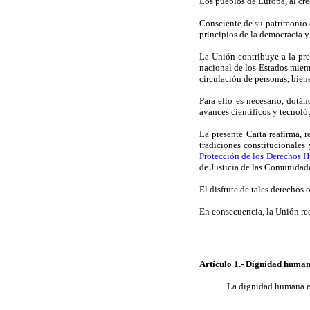
Los pueblos de Europa, al cre
Consciente de su patrimonio es
principios de la democracia y 
La Unión contribuye a la pre
nacional de los Estados miemb
circulación de personas, biene
Para ello es necesario, dotá
avances científicos y tecnoló
La presente Carta reafirma, 
tradiciones constitucionales
Protección de los Derechos 
de Justicia de las Comunidad
El disfrute de tales derechos
En consecuencia, la Unión rec
Artículo 1.- Dignidad huma
La dignidad humana es