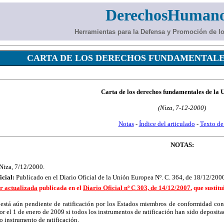
DerechosHumano
Herramientas para la Defensa y Promoción de 
CARTA DE LOS DERECHOS FUNDAMENTALE
Carta de los derechos fundamentales de la
(Niza, 7-12-2000)
Notas
-
Índice del articulado
-
Texto de
NOTAS:
Niza, 7/12/2000.
icial:
Publicado en el Diario Oficial de la Unión Europea Nº. C. 364, de 18/12/200
or actualizada
publicada en el
Diario Oficial nº C 303, de 14/12/2007
, que sustit
está aún pendiente de ratificación por los Estados miembros de conformidad con 
or el 1 de enero de 2009 si todos los instrumentos de ratificación han sido depositad
o instrumento de ratificación.