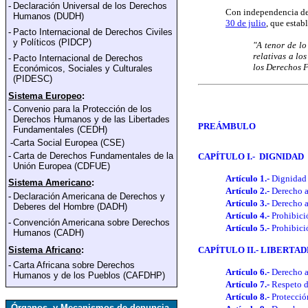
-
Declaración Universal de los Derechos
Con independencia de 
Humanos (DUDH)
30 de julio
, que estab
-
Pacto Internacional de Derechos Civiles
y Polí
ticos (PIDCP)
"A tenor de lo
relativas a lo
-
Pacto Internacional de Derechos
los Derechos 
Económicos, Sociales y Culturales
(PIDESC)
Sistema Europeo
:
-
Convenio para la Protección de los
Derechos Humanos y de las Libertades
PREÁMBULO
Fundamentales
(CEDH)
-
Carta Social Europea (CSE)
-
Carta de Derechos Fundamentales de la
CAPÍTULO I.- DIGNIDAD
Unión Europea
(CDFUE)
Artículo 1.-
Dignidad
Sistema Americano
:
Artículo 2.-
Derecho a
-
Declaración Americana de Derechos y
Artículo 3.-
Derecho a
Deberes del Hombre (DADH)
Artículo 4.-
Prohibici
-
Convención Americana sobre Derechos
Artículo 5.-
Prohibici
Humanos (CADH)
Sistema Africano
:
CAPÍTULO II.- LIBERTAD
-
Carta Africana sobre Derechos
Artículo 6.-
Derecho a 
Humanos y de los Pueblos (CAFDHP)
Artículo 7.-
Respeto d
Artículo 8.-
Protecció
Órganos y Mecanismos de denuncia,