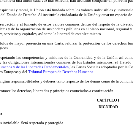
ar entre sí una unión cada vez más estrecha, han decidido compartir un porvenir pa
piritual y moral, la Unión está fundada sobre los valores indivisibles y universales
del Estado de Derecho. Al instituir la ciudadanía de la Unión y crear un espacio de l
servación y al fomento de estos valores comunes dentro del respeto de la diversid
ros y de la organización de sus poderes públicos en el plano nacional, regional y lo
s, servicios y capitales, así como la libertad de establecimiento.
ndolos de mayor presencia en una Carta, reforzar la protección de los derechos fu
gicos.
respetando las competencias y misiones de la Comunidad y de la Unión, así como 
 y las obligaciones internacionales comunes de los Estados miembros, el Tratado
Humanos y de las Libertades Fundamentales
, las Cartas Sociales adoptadas por la 
es Europeas y del
Tribunal Europeo de Derechos Humanos
.
 origina responsabilidades y deberes tanto respecto de los demás como de la comuni
onoce los derechos, libertades y principios enunciados a continuación.
CAPÍTULO I
DIGNIDAD
na
 inviolable. Será respetada y protegida.