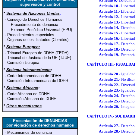
Artículo 9.-
Derecho a
supervisión y control
Artículo 10.-
Libertad
Artículo 11.-
Libertad
*
Sistema de Naciones Unidas
:
Artículo 12.-
Libertad
-
Consejo de Derechos Humanos
Artículo 13.-
Libertad 
-
Procedimiento de denuncia
Artículo 14.-
Derecho 
-
Examen Periódico Universal (EPU)
Artículo 15.-
Libertad
-
Procedimientos especiales
Artículo 16.-
Libertad
-
Órganos de los Tratados (Comités)
Artículo 17.-
Derecho 
*
Sistema Europeo:
Artículo 18.-
Derecho 
-
Tribunal Europeo de DDHH (TEDH)
Artículo 19.-
Protecci
-
Tribunal de Justicia de la UE (TJUE)
-
Comisión Europea
CAPÍTULO III.- IGUALDA
*
Sistema Interamericano
:
Artículo 20.-
Igualdad
-
Corte Interamericana de DDHH
Artículo 21.-
No disc
-
Comisión Interamericana de DDHH
Artículo 22.-
Diversid
*
Sistema Africano
:
Artículo 23.-
Igualdad
-
Corte Africana de DDHH
Artículo 24.-
Derecho
-
Comisión Africana de DDHH
Artículo 25.-
Derechos
*
Otros mecanismos
Artículo 26.-
Integrac
CAPÍTULO IV.- SOLIDAR
Presentación de DENUNCIAS
por violación de derechos humanos
Artículo 27.-
Derecho 
Artículo 28.-
Derecho 
-
Mecanismos de denuncia